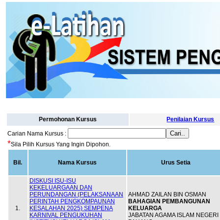
Permohonan Kursus
Penilaian Kursus
Carian Nama Kursus :
*
Sila Pilih Kursus Yang Ingin Dipohon.
Bil.
Nama Kursus
Urus Setia
DISKUSI ISU-ISU
KEKELUARGAAN DAN
PERUNDANGAN (PELAKSANAAN
AHMAD ZAILAN BIN OSMAN
PERINTAH PENGKOMPAUNAN
BAHAGIAN PEMBANGUNAN
1.
KESALAHAN 2025) SEMPENA
KELUARGA
KARNIVAL PENGUKUHAN
JABATAN AGAMA ISLAM NEGERI