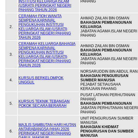
INSTITUSI KELUARGA ISLAM
PAHANG
(USRATI) PERINGKAT NEGERI
PAHANG TAHUN 2026
CERAMAH FIQH WANITA
AHMAD ZAILAN BIN OSMAN
SEMPENA KARNIVAL
BAHAGIAN PEMBANGUNAN
PENGUKUHAN INSTITUSI
2.
KELUARGA
KELUARGA ISLAM (USRATI)
JABATAN AGAMA ISLAM NEGERI
PERINGKAT NEGERI PAHANG
PAHANG
TAHUN 2026
CERAMAH KELUARGA BAHAGIA
AHMAD ZAILAN BIN OSMAN
SEMPENA KARNIVAL
BAHAGIAN PEMBANGUNAN
PENGUKUHAN INSTITUSI
3.
KELUARGA
KELUARGA ISLAM (USRATI)
JABATAN AGAMA ISLAM NEGERI
PERINGKAT NEGERI PAHANG
PAHANG
TAHUN 2026
NORSARUDDIN BIN ABDUL RAN
BAHAGIAN PENGURUSAN
KURSUS BERKELOMPOK
4.
SUMBER MANUSIA
UNGGUL
PEJABAT SETIAUSAHA
KERAJAAN PAHANG
PUSAT LATIHAN PERHUTANAN
PAHANG
KURSUS TEKNIK TEBANGAN
5.
BAHAGIAN PEMBANGUNAN
POKOK SECARA BERARAH
JABATAN PERHUTANAN NEGERI
PAHANG
UNIT PENGURUSAN SUMBER
MANUSIA
MAJLIS SAMBUTAN HARI HUTAN
BAHAGIAN KHIDMAT
ANTARABANGSA (HHA) 2026
6.
PENGURUSAN DAN SUMBER
PERINGKAT NEGERI PAHANG
MANUSIA
DARUL MAKMUR