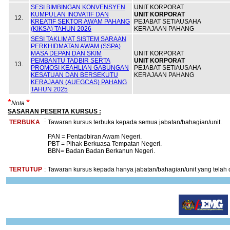
SESI BIMBINGAN KONVENSYEN
UNIT KORPORAT
KUMPULAN INOVATIF DAN
UNIT KORPORAT
12.
KREATIF SEKTOR AWAM PAHANG
PEJABAT SETIAUSAHA
(KIKSA) TAHUN 2026
KERAJAAN PAHANG
SESI TAKLIMAT SISTEM SARAAN
PERKHIDMATAN AWAM (SSPA)
MASA DEPAN DAN SKIM
UNIT KORPORAT
PEMBANTU TADBIR SERTA
UNIT KORPORAT
13.
PROMOSI KEAHLIAN GABUNGAN
PEJABAT SETIAUSAHA
KESATUAN DAN BERSEKUTU
KERAJAAN PAHANG
KERAJAAN (AUEGCAS) PAHANG
TAHUN 2025
*
*
Nota
SASARAN PESERTA KURSUS :
:
TERBUKA
Tawaran kursus terbuka kepada semua jabatan/bahagian/unit.
PAN = Pentadbiran Awam Negeri.
PBT = Pihak Berkuasa Tempatan Negeri.
BBN= Badan Badan Berkanun Negeri.
TERTUTUP
:
Tawaran kursus kepada hanya jabatan/bahagian/unit yang telah d