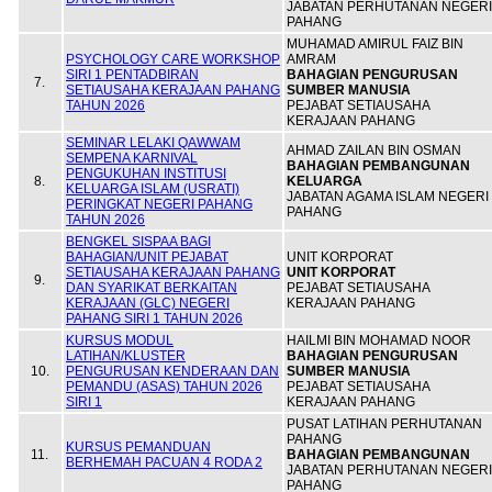
JABATAN PERHUTANAN NEGERI
PAHANG
MUHAMAD AMIRUL FAIZ BIN
PSYCHOLOGY CARE WORKSHOP
AMRAM
SIRI 1 PENTADBIRAN
BAHAGIAN PENGURUSAN
7.
SETIAUSAHA KERAJAAN PAHANG
SUMBER MANUSIA
TAHUN 2026
PEJABAT SETIAUSAHA
KERAJAAN PAHANG
SEMINAR LELAKI QAWWAM
AHMAD ZAILAN BIN OSMAN
SEMPENA KARNIVAL
BAHAGIAN PEMBANGUNAN
PENGUKUHAN INSTITUSI
8.
KELUARGA
KELUARGA ISLAM (USRATI)
JABATAN AGAMA ISLAM NEGERI
PERINGKAT NEGERI PAHANG
PAHANG
TAHUN 2026
BENGKEL SISPAA BAGI
BAHAGIAN/UNIT PEJABAT
UNIT KORPORAT
SETIAUSAHA KERAJAAN PAHANG
UNIT KORPORAT
9.
DAN SYARIKAT BERKAITAN
PEJABAT SETIAUSAHA
KERAJAAN (GLC) NEGERI
KERAJAAN PAHANG
PAHANG SIRI 1 TAHUN 2026
KURSUS MODUL
HAILMI BIN MOHAMAD NOOR
LATIHAN/KLUSTER
BAHAGIAN PENGURUSAN
10.
PENGURUSAN KENDERAAN DAN
SUMBER MANUSIA
PEMANDU (ASAS) TAHUN 2026
PEJABAT SETIAUSAHA
SIRI 1
KERAJAAN PAHANG
PUSAT LATIHAN PERHUTANAN
PAHANG
KURSUS PEMANDUAN
11.
BAHAGIAN PEMBANGUNAN
BERHEMAH PACUAN 4 RODA 2
JABATAN PERHUTANAN NEGERI
PAHANG