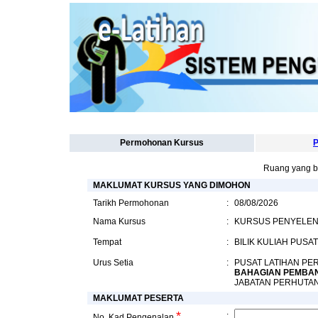
Permohonan Kursus
P
Ruang yang b
MAKLUMAT KURSUS YANG DIMOHON
Tarikh Permohonan
:
08/08/2026
Nama Kursus
:
KURSUS PENYELE
Tempat
:
BILIK KULIAH PUS
Urus Setia
:
PUSAT LATIHAN P
BAHAGIAN PEMBA
JABATAN PERHUTA
MAKLUMAT PESERTA
*
:
No. Kad Pengenalan