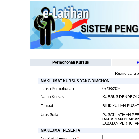
Permohonan Kursus
P
Ruang yang b
MAKLUMAT KURSUS YANG DIMOHON
Tarikh Permohonan
:
07/08/2026
Nama Kursus
:
KURSUS DENDROLO
Tempat
:
BILIK KULIAH PUS
Urus Setia
:
PUSAT LATIHAN P
BAHAGIAN PEMBA
JABATAN PERHUTA
MAKLUMAT PESERTA
*
:
No. Kad Pengenalan