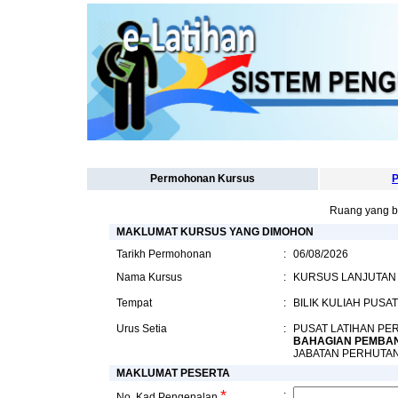
Permohonan Kursus
P
Ruang yang b
MAKLUMAT KURSUS YANG DIMOHON
Tarikh Permohonan
:
06/08/2026
Nama Kursus
:
KURSUS LANJUTAN
Tempat
:
BILIK KULIAH PUS
Urus Setia
:
PUSAT LATIHAN P
BAHAGIAN PEMBA
JABATAN PERHUTA
MAKLUMAT PESERTA
*
:
No. Kad Pengenalan