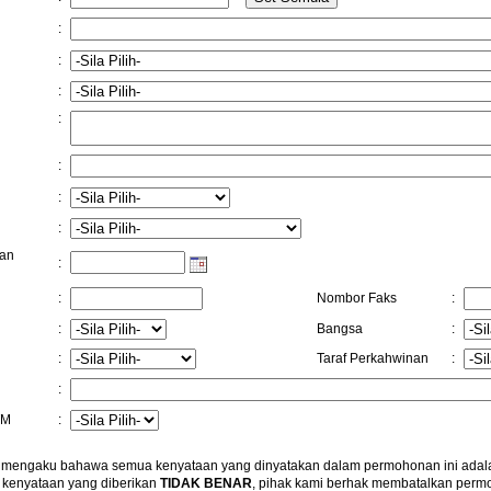
:
:
:
:
:
:
:
tan
:
:
Nombor Faks
:
:
Bangsa
:
:
Taraf Perkahwinan
:
:
TM
:
 mengaku bahawa semua kenyataan yang dinyatakan dalam permohonan ini ada
 kenyataan yang diberikan
TIDAK BENAR
, pihak kami berhak membatalkan permo