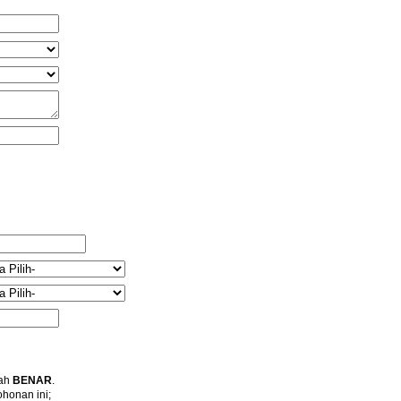
lah
BENAR
.
honan ini;