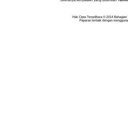
Sekiranya kenyataan yang diberikan
TIDA
Hak Cipta Terpelihara © 2014 Bahagian
Paparan terbaik dengan menggunaka