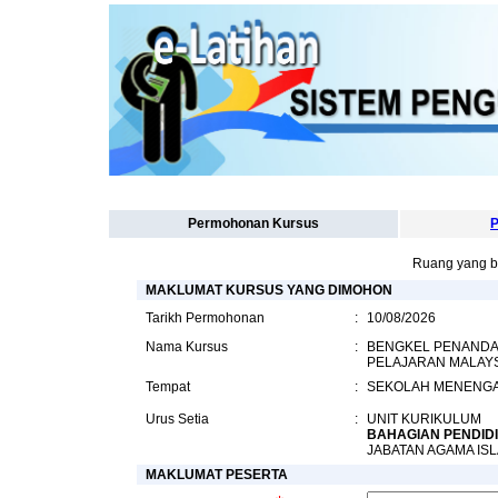
Permohonan Kursus
P
Ruang yang b
MAKLUMAT KURSUS YANG DIMOHON
Tarikh Permohonan
:
10/08/2026
Nama Kursus
:
BENGKEL PENANDAA
PELAJARAN MALAYS
Tempat
:
SEKOLAH MENENGAH
Urus Setia
:
UNIT KURIKULUM
BAHAGIAN PENDID
JABATAN AGAMA IS
MAKLUMAT PESERTA