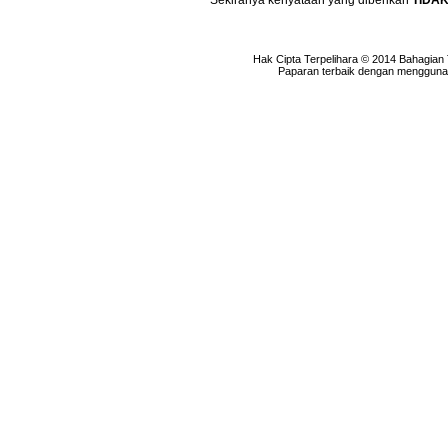
Sekiranya kenyataan yang diberikan
TIDA
Hak Cipta Terpelihara © 2014 Bahagian
Paparan terbaik dengan menggunaka