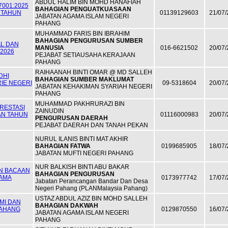
ABDUL HALIM BIN MOHD HANAFIAH
7001:2025
BAHAGIAN PENGUATKUASAAN
 TAHUN
01139129603
21/07/
JABATAN AGAMA ISLAM NEGERI
PAHANG
MUHAMMAD FARIS BIN IBRAHIM
BAHAGIAN PENGURUSAN SUMBER
L DAN
MANUSIA
016-6621502
20/07/
2026
PEJABAT SETIAUSAHA KERAJAAN
PAHANG
RAIHAANAH BINTI OMAR @ MD SALLEH
DHI
BAHAGIAN SUMBER MAKLUMAT
IE NEGERI
09-5318604
20/07/
JABATAN KEHAKIMAN SYARIAH NEGERI
PAHANG
MUHAMMAD PAKHRURAZI BIN
RESTASI
ZAINUDIN
N TAHUN
01116000983
20/07/
PENGURUSAN DAERAH
PEJABAT DAERAH DAN TANAH PEKAN
NURUL ILANIS BINTI MAT AKHIR
BAHAGIAN FATWA
0199685905
18/07/
JABATAN MUFTI NEGERI PAHANG
NUR BALKISH BINTI ABU BAKAR
N BACAAN
BAHAGIAN PENGURUSAN
AMA
0173977742
17/07/
Jabatan Perancangan Bandar Dan Desa
Negeri Pahang (PLANMalaysia Pahang)
USTAZ ABDUL AZIZ BIN MOHD SALLEH
MI DAN
BAHAGIAN DAKWAH
PAHANG
0129870550
16/07/
JABATAN AGAMA ISLAM NEGERI
PAHANG