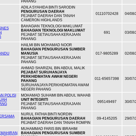
PAHANG
ADILA SYAHIDA BINTI SARODIN
PENGURUSAN DAERAH
01110702428
04/08/
PEJABAT DAERAH DAN TANAH
CAMERON HIGHLANDS
BAHAGIAN TEKNOLOGI MAKLUMAT
ISNES
BAHAGIAN TEKNOLOGI MAKLUMAT
N
691
03/08/
PEJABAT SETIAUSAHA KERAJAAN
6
PAHANG
HAILMI BIN MOHAMAD NOOR
BAHAGIAN PENGURUSAN SUMBER
ANDU
MANUSIA
017-9805289
02/08/
PEJABAT SETIAUSAHA KERAJAAN
PAHANG
AHMAD SHARIZAL BIN ABDUL MALIK
PEJABAT SURUHANJAYA
PERKHIDMATAN AWAM NEGERI
011-65657398
30/07/
PAHANG
SURUHANJAYA PERKHIDMATAN AWAM
NEGERI PAHANG
N POLISI
MOHAMAD SUHAIMI BIN ABDUL WAHAB
SUAH
UNIT INTEGRITI
095149497
30/07/
HANG
PEJABAT SETIAUSAHA KERAJAAN
PAHANG
NURUL FATHIA BINTI NORDIN
BERSAMA
BAHAGIAN PENGURUSAN DAERAH
09-4145205
29/07/
PEJABAT DAERAH DAN TANAH ROMPIN
MUHAMMAD FARIS BIN IBRAHIM
EMAHIRAN
BAHAGIAN PENGURUSAN SUMBER