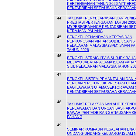
PERTENGAHAN TAHUN 2026 MYPERF
PENTADBIRAN SETIAUSAHA KERAJAA
44.
TAKLIMAT PENYELARASAN DAN PENIL
PRESTASI PERTENGAHAN TAHUN 202
MYPERFORMANCE PENTADBIRAN SET
KERAJAAN PAHANG
45.
BENGKEL PENANDAAN KERTAS DAN
PERKONGSIAN PINTAR SUBJEK SAINS S
PELAJARAN MALAYSIA (SPM) SMAN P
TAHUN 2026
46.
BENGKEL STRAIGHT A'S SUBJEK BAH
MELAYU JABATAN AGAMA ISLAM PAHA
SIJIL PELAJARAN MALAYSIA TAHUN 20
47.
BENGKEL SISTEM PEMANTAUAN DAN 
PENILAIAN PETUNJUK PRESTASI UTAMA
BAGI JAWATAN UTAMA SEKTOR AWAM (
PENTADBIRAN SETIAUSAHA KERAJAA
48.
TAKLIMAT PELAKSANAAN AUDIT KENDI
PERJAWATAN DAN ORGANISASI (AKPO)
BAWAH PENTADBIRAN SETIAUSAHA K
PAHANG
49.
SEMINAR KOMPAUN KESALAHAN ENA
UNDANG-UNDANG KELUARGA ISLAM 