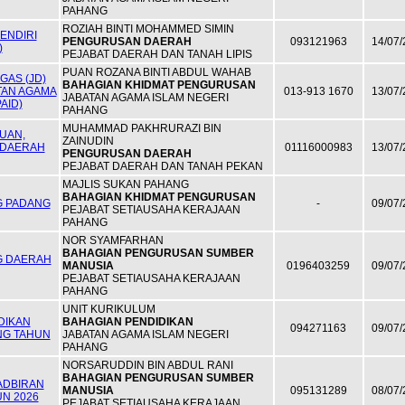
PAHANG
ROZIAH BINTI MOHAMMED SIMIN
ENDIRI
PENGURUSAN DAERAH
093121963
14/07/
)
PEJABAT DAERAH DAN TANAH LIPIS
PUAN ROZANA BINTI ABDUL WAHAB
GAS (JD)
BAHAGIAN KHIDMAT PENGURUSAN
TAN AGAMA
013-913 1670
13/07/
JABATAN AGAMA ISLAM NEGERI
AID)
PAHANG
MUHAMMAD PAKHRURAZI BIN
UAN,
ZAINUDIN
 DAERAH
01116000983
13/07/
PENGURUSAN DAERAH
PEJABAT DAERAH DAN TANAH PEKAN
MAJLIS SUKAN PAHANG
BAHAGIAN KHIDMAT PENGURUSAN
G PADANG
-
09/07/
PEJABAT SETIAUSAHA KERAJAAN
PAHANG
NOR SYAMFARHAN
BAHAGIAN PENGURUSAN SUMBER
G DAERAH
MANUSIA
0196403259
09/07/
PEJABAT SETIAUSAHA KERAJAAN
PAHANG
UNIT KURIKULUM
DIKAN
BAHAGIAN PENDIDIKAN
094271163
09/07/
NG TAHUN
JABATAN AGAMA ISLAM NEGERI
PAHANG
NORSARUDDIN BIN ABDUL RANI
BAHAGIAN PENGURUSAN SUMBER
ADBIRAN
MANUSIA
095131289
08/07/
N 2026
PEJABAT SETIAUSAHA KERAJAAN