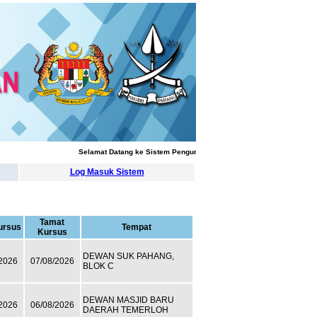
Selamat Datang ke Sistem Pengurusan Latihan
Log Masuk Sistem
Tamat
ursus
Tempat
Kursus
DEWAN SUK PAHANG,
2026
07/08/2026
BLOK C
DEWAN MASJID BARU
2026
06/08/2026
DAERAH TEMERLOH