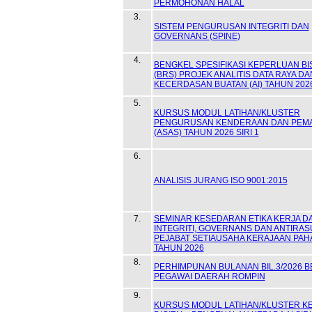
PERMOHONAN HALAL
3.
SISTEM PENGURUSAN INTEGRITI DAN
GOVERNANS (SPINE)
4.
BENGKEL SPESIFIKASI KEPERLUAN B
(BRS) PROJEK ANALITIS DATA RAYA DA
KECERDASAN BUATAN (AI) TAHUN 202
5.
KURSUS MODUL LATIHAN/KLUSTER
PENGURUSAN KENDERAAN DAN PEM
(ASAS) TAHUN 2026 SIRI 1
6.
ANALISIS JURANG ISO 9001:2015
7.
SEMINAR KESEDARAN ETIKA KERJA DA
INTEGRITI, GOVERNANS DAN ANTIRA
PEJABAT SETIAUSAHA KERAJAAN PA
TAHUN 2026
8.
PERHIMPUNAN BULANAN BIL.3/2026 
PEGAWAI DAERAH ROMPIN
9.
KURSUS MODUL LATIHAN/KLUSTER K