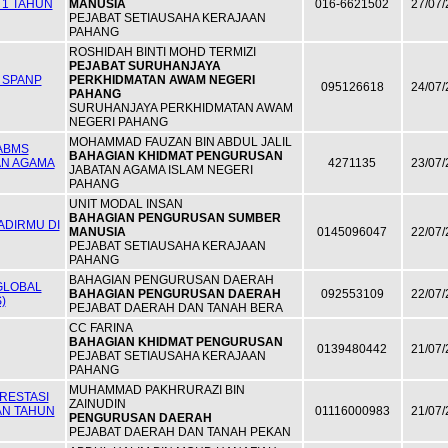
I 1 TAHUN
MANUSIA
016-6621502
27/07/
PEJABAT SETIAUSAHA KERAJAAN
PAHANG
ROSHIDAH BINTI MOHD TERMIZI
PEJABAT SURUHANJAYA
 SPANP
PERKHIDMATAN AWAM NEGERI
095126618
24/07/
PAHANG
SURUHANJAYA PERKHIDMATAN AWAM
NEGERI PAHANG
MOHAMMAD FAUZAN BIN ABDUL JALIL
ABMS
BAHAGIAN KHIDMAT PENGURUSAN
AN AGAMA
4271135
23/07/
JABATAN AGAMA ISLAM NEGERI
PAHANG
UNIT MODAL INSAN
BAHAGIAN PENGURUSAN SUMBER
ADIRMU DI
MANUSIA
0145096047
22/07/
PEJABAT SETIAUSAHA KERAJAAN
PAHANG
BAHAGIAN PENGURUSAN DAERAH
GLOBAL
BAHAGIAN PENGURUSAN DAERAH
092553109
22/07/
)
PEJABAT DAERAH DAN TANAH BERA
CC FARINA
BAHAGIAN KHIDMAT PENGURUSAN
0139480442
21/07/
PEJABAT SETIAUSAHA KERAJAAN
PAHANG
MUHAMMAD PAKHRURAZI BIN
RESTASI
ZAINUDIN
N TAHUN
01116000983
21/07/
PENGURUSAN DAERAH
PEJABAT DAERAH DAN TANAH PEKAN