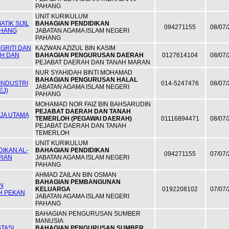
PAHANG
UNIT KURIKULUM
TIK SIJIL
BAHAGIAN PENDIDIKAN
094271155
08/07/
AHANG
JABATAN AGAMA ISLAM NEGERI
PAHANG
GRITI DAN
KAZWAN AZIZUL BIN KASIM
AH DAN
BAHAGIAN PENGURUSAN DAERAH
0127614104
08/07/
PEJABAT DAERAH DAN TANAH MARAN
NUR SYAHIDAH BINTI MOHAMAD
BAHAGIAN PENGURUSAN HALAL
INDUSTRI
014-5247476
08/07/
JABATAN AGAMA ISLAM NEGERI
EJ)
PAHANG
MOHAMAD NOR FAIZ BIN BAHSARUDIN
PEJABAT DAERAH DAN TANAH
JA UTAMA
TEMERLOH (PEGAWAI DAERAH)
01116894471
08/07/
PEJABAT DAERAH DAN TANAH
TEMERLOH
UNIT KURIKULUM
IKAN AL-
BAHAGIAN PENDIDIKAN
094271155
07/07/
ARAN
JABATAN AGAMA ISLAM NEGERI
PAHANG
AHMAD ZAILAN BIN OSMAN
BAHAGIAN PEMBANGUNAN
N
KELUARGA
0192208102
07/07/
H PEKAN
JABATAN AGAMA ISLAM NEGERI
PAHANG
BAHAGIAN PENGURUSAN SUMBER
MANUSIA
TASI
BAHAGIAN PENGURUSAN SUMBER