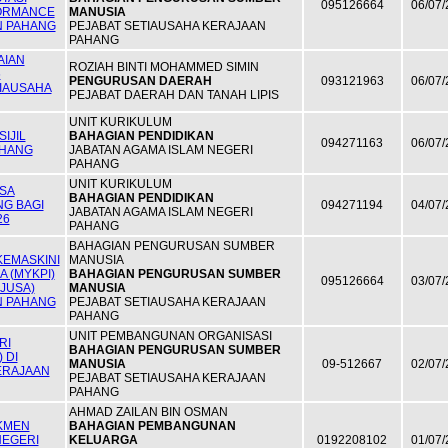
095126664
06/07/
ORMANCE
MANUSIA
N PAHANG
PEJABAT SETIAUSAHA KERAJAAN
PAHANG
AIAN
ROZIAH BINTI MOHAMMED SIMIN
6
PENGURUSAN DAERAH
093121963
06/07/
IAUSAHA
PEJABAT DAERAH DAN TANAH LIPIS
UNIT KURIKULUM
IJIL
BAHAGIAN PENDIDIKAN
094271163
06/07/
AHANG
JABATAN AGAMA ISLAM NEGERI
PAHANG
UNIT KURIKULUM
ASA
BAHAGIAN PENDIDIKAN
NG BAGI
094271194
04/07/
JABATAN AGAMA ISLAM NEGERI
26
PAHANG
BAHAGIAN PENGURUSAN SUMBER
KEMASKINI
MANUSIA
 (MYKPI)
BAHAGIAN PENGURUSAN SUMBER
095126664
03/07/
JUSA)
MANUSIA
N PAHANG
PEJABAT SETIAUSAHA KERAJAAN
PAHANG
UNIT PEMBANGUNAN ORGANISASI
RI
BAHAGIAN PENGURUSAN SUMBER
 DI
MANUSIA
09-512667
02/07/
ERAJAAN
PEJABAT SETIAUSAHA KERAJAAN
PAHANG
AHMAD ZAILAN BIN OSMAN
KMEN
BAHAGIAN PEMBANGUNAN
NEGERI
KELUARGA
0192208102
01/07/