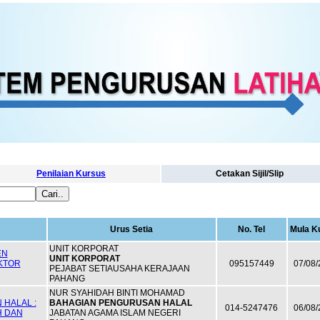
Penilaian Kursus
Cetakan Sijil/Slip
Urus Setia
No. Tel
Mula K
UNIT KORPORAT
EN
UNIT KORPORAT
EKTOR
095157449
07/08/
PEJABAT SETIAUSAHA KERAJAAN
PAHANG
NUR SYAHIDAH BINTI MOHAMAD
HALAL :
BAHAGIAN PENGURUSAN HALAL
014-5247476
06/08/
H DAN
JABATAN AGAMA ISLAM NEGERI