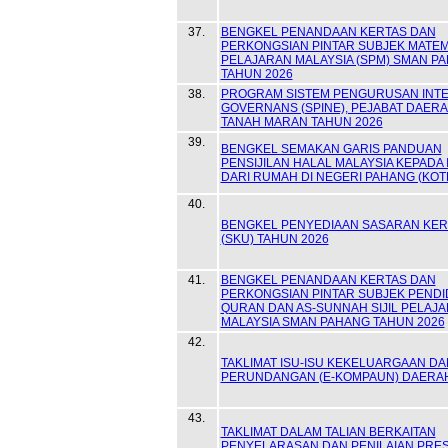
37.
BENGKEL PENANDAAN KERTAS DAN
PERKONGSIAN PINTAR SUBJEK MATEMA
PELAJARAN MALAYSIA (SPM) SMAN P
TAHUN 2026
38.
PROGRAM SISTEM PENGURUSAN INTE
GOVERNANS (SPINE), PEJABAT DAER
TANAH MARAN TAHUN 2026
39.
BENGKEL SEMAKAN GARIS PANDUAN
PENSIJILAN HALAL MALAYSIA KEPADA 
DARI RUMAH DI NEGERI PAHANG (KOT
40.
BENGKEL PENYEDIAAN SASARAN KER
(SKU) TAHUN 2026
41.
BENGKEL PENANDAAN KERTAS DAN
PERKONGSIAN PINTAR SUBJEK PENDID
QURAN DAN AS-SUNNAH SIJIL PELAJ
MALAYSIA SMAN PAHANG TAHUN 2026
42.
TAKLIMAT ISU-ISU KEKELUARGAAN DA
PERUNDANGAN (E-KOMPAUN) DAERA
43.
TAKLIMAT DALAM TALIAN BERKAITAN
PENYELARASAN DAN PENILAIAN PRES