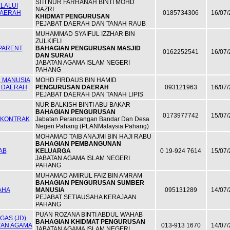
SITI NUR FARHANAH BINTI MOHD
LALUI
NAZRI
DAERAH
0185734306
16/07/
KHIDMAT PENGURUSAN
PEJABAT DAERAH DAN TANAH RAUB
MUHAMMAD SYAIFUL IZZHAR BIN
ZULKIFLI
 PARENT
BAHAGIAN PENGURUSAN MASJID
0162252541
16/07/
DAN SURAU
JABATAN AGAMA ISLAM NEGERI
PAHANG
 MANUSIA
MOHD FIRDAUS BIN HAMID
T DAERAH
PENGURUSAN DAERAH
093121963
16/07/
PEJABAT DAERAH DAN TANAH LIPIS
NUR BALKISH BINTI ABU BAKAR
BAHAGIAN PENGURUSAN
0173977742
15/07/
 KONTRAK
Jabatan Perancangan Bandar Dan Desa
Negeri Pahang (PLANMalaysia Pahang)
MOHAMAD TAIB ANAJMI BIN HAJI RABU
BAHAGIAN PEMBANGUNAN
AB
KELUARGA
0 19-924 7614
15/07/
JABATAN AGAMA ISLAM NEGERI
PAHANG
MUHAMAD AMIRUL FAIZ BIN AMRAM
BAHAGIAN PENGURUSAN SUMBER
AHA
MANUSIA
095131289
14/07/
PEJABAT SETIAUSAHA KERAJAAN
PAHANG
PUAN ROZANA BINTI ABDUL WAHAB
GAS (JD)
BAHAGIAN KHIDMAT PENGURUSAN
TAN AGAMA
013-913 1670
14/07/
JABATAN AGAMA ISLAM NEGERI